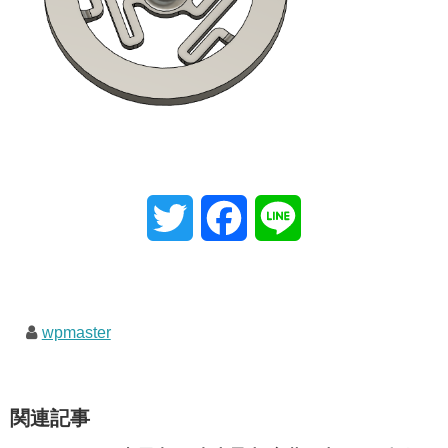
T
F
L
w
a
i
i
c
n
wpmaster
t
e
e
t
b
関連記事
e
o