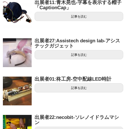
出展者11:青木晃也-字幕を表示する帽子
「CaptionCap」
r
o
記事を読む
k
出展者27:Assistech design lab-アシス
テックガジェット
記事を読む
出展者01:柊工房-空中配線LED時計
記事を読む
出展者22:necobit-ソレノイドラムマシ
ン