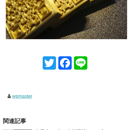
T
F
L
w
a
i
i
c
n
wpmaster
t
e
e
t
b
関連記事
e
o