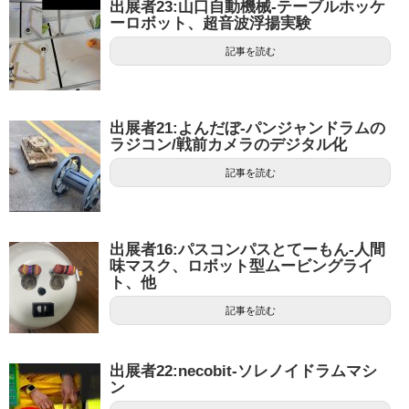
出展者23:山口自動機械-テーブルホッケ
ーロボット、超音波浮揚実験
r
o
記事を読む
k
出展者21:よんだぼ-パンジャンドラムの
ラジコン/戦前カメラのデジタル化
記事を読む
出展者16:パスコンパスとてーもん-人間
味マスク、ロボット型ムービングライ
ト、他
記事を読む
出展者22:necobit-ソレノイドラムマシ
ン