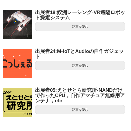
出展者18:鮫洲レーシング-VR遠隔ロボッ
ト操縦システム
記事を読む
出展者24:M-IoTとAudioの自作ガジェッ
ト
記事を読む
出展者05:えとせとら研究所-NANDだけ
で作ったCPU，自作アマチュア無線用ア
ンテナ，etc.
記事を読む