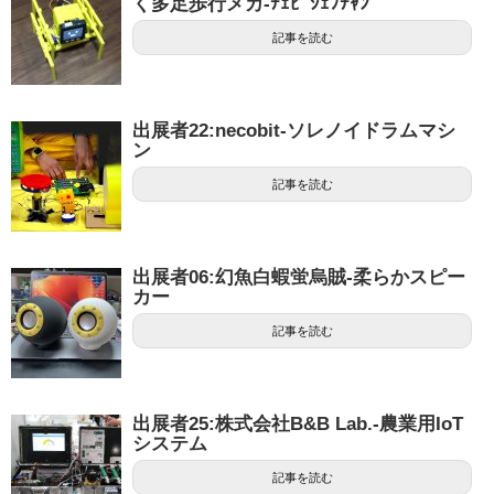
く多足歩行メカ-ﾁｪﾋﾞｼｪﾌﾁｬﾝ
記事を読む
出展者22:necobit-ソレノイドラムマシ
ン
記事を読む
出展者06:幻魚白蝦蛍烏賊-柔らかスピー
カー
記事を読む
出展者25:株式会社B&B Lab.-農業用IoT
システム
記事を読む