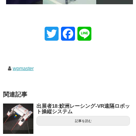
T
F
L
w
a
i
i
c
n
wpmaster
t
e
e
t
b
関連記事
e
o
出展者18:鮫洲レーシング-VR遠隔ロボッ
ト操縦システム
r
o
記事を読む
k