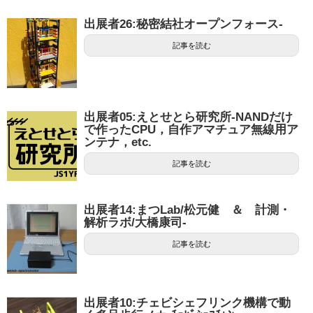
出展者26:秘密結社オープンフォース-
記事を読む
出展者05:えとせとら研究所-NANDだけ
で作ったCPU，自作アマチュア無線用ア
ンテナ，etc.
記事を読む
出展者14:まつLab/松元健 ＆ 計測・
解析ラボ/大橋康司-
記事を読む
出展者10:チェビシェフリンク機構で動